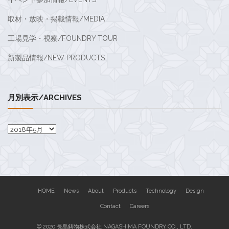
取材・放映・掲載情報/MEDIA
工場見学・視察/FOUNDRY TOUR
新製品情報/NEW PRODUCTS
月別表示/ARCHIVES
月
別
表
示/Archives
HOME
News
About
Products
Technology
Design
Contact
Careers
© 2020 長島鋳物株式会社 NAGASHIMA FOUNDRY CO., LTD.