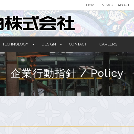
HOME
NEWS
ABOUT
TECHNOLOGY
DESIGN
CONTACT
CAREERS
企業行動指針 / Policy