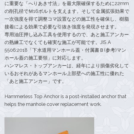
に重要な「へりあき寸法」を最大限確保するために22mm
の削孔径でＭ16ボルトを支えます。そして金属拡張効果で
一次強度を得て調整コマ設置などの施工性を確保し、樹脂
接着による効果で必要な引抜き強度を発現させます。
専用油圧押し込み工具を使用するので、あと施工アンカー
の熟練工でなくても確実な施工が可能です。JIS A
5506:2018「下水道用マンホール蓋・付属書Ｂ(参考)マン
ホール蓋の施工要領」に対応します。
ハンマレス・トップアンカーは、経年により損傷劣化して
いるおそれがあるマンホール上部壁への施工性に優れた
「あと施工アンカー」です。
Hammerless Top Anchor is a post-installed anchor that
helps the manhole cover replacement work.