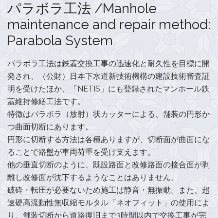
パラボラ工法 /Manhole
maintenance and repair method:
Parabola System
パラボラ工法は鉄蓋交換工事の迅速化と耐久性を目標に開
発され、（公財）日本下水道新技術機構の建設技術審査証
明を受けたほか、「NETIS」にも登録されたマンホール鉄
蓋維持修繕工法です。
特徴はパラボラ（放射）状カッターによる、舗装の円形か
つ曲面切断にあります。
円形に切断する方法は各種ありますが、切断面が曲面にな
ることで路盤が車両荷重を受け支えます。
他の垂直切断のように、既設路面と改修路面の接合面が剥
離し改修面が沈下するようなことはありません。
破砕・転圧が必要ないため施工は静音・無振動。また、超
速硬高流動性無収縮モルタル「ネオフィット」の使用によ
り、舗装切断から道路復旧まで3時間以内で交換工事が完