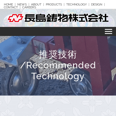
HOME
NEWS
ABOUT
PRODUCTS
TECHNOLOGY
DESIGN
CONTACT
CAREERS
推奨技術
/Recommended
Technology