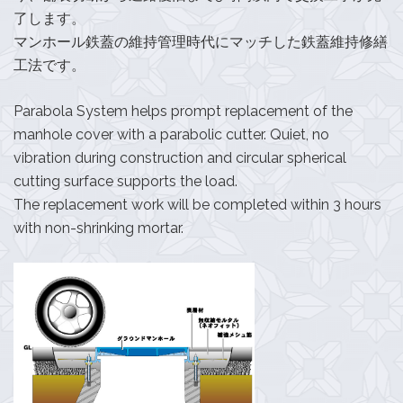
了します。
マンホール鉄蓋の維持管理時代にマッチした鉄蓋維持修繕
工法です。
Parabola System helps prompt replacement of the
manhole cover with a parabolic cutter. Quiet, no
vibration during construction and circular spherical
cutting surface supports the load.
The replacement work will be completed within 3 hours
with non-shrinking mortar.