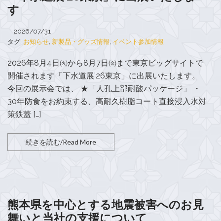
す
2026/07/31
タグ:
お知らせ
,
新製品・グッズ情報
,
イベント参加情報
2026年8月4日㈫から8月7日㈮まで東京ビッグサイトで
開催されます「下水道展’26東京」に出展いたします。
今回の展示会では、 ★「人孔上部耐酸パッケージ」 ・
30年防食をお約束する、高耐久樹脂コート直接浸入水対
策鉄蓋 […]
続きを読む/Read More
熊本県を中心とする地震被害へのお見
舞いと当社の支援について