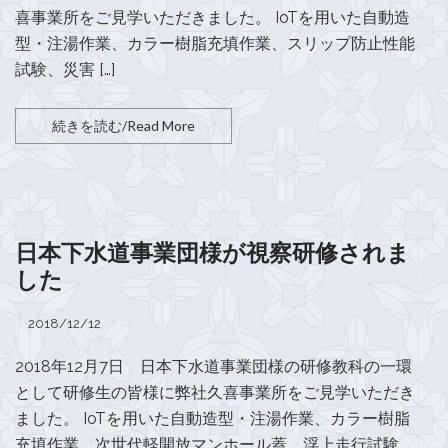
喜事業所をご見学いただきました。 IoTを用いた自動造
型・注湯作業、カラー樹脂充填作業、スリップ防止性能
試験、災害 […]
続きを読む/Read More
日本下水道事業団様が視察研修されま
した
2018/12/12
2018年12月7日 日本下水道事業団様の研修教科の一環
として研修生の皆様に弊社久喜事業所をご見学いただき
ました。 IoTを用いた自動造型・注湯作業、カラー樹脂
充填作業、次世代軽開放マンホール蓋、浮上走行試験、