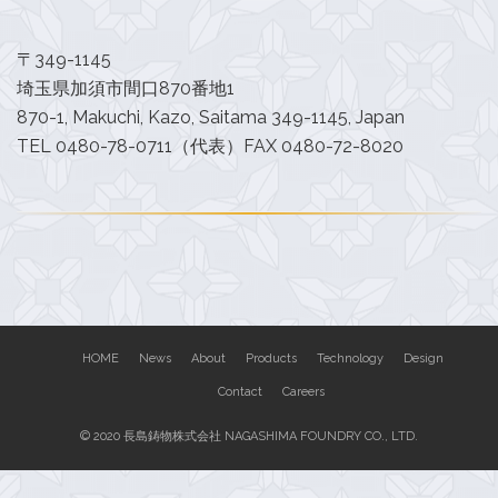
〒349-1145
埼玉県加須市間口870番地1
870-1, Makuchi, Kazo, Saitama 349-1145, Japan
TEL 0480-78-0711（代表）FAX 0480-72-8020
HOME
News
About
Products
Technology
Design
Contact
Careers
© 2020 長島鋳物株式会社 NAGASHIMA FOUNDRY CO., LTD.