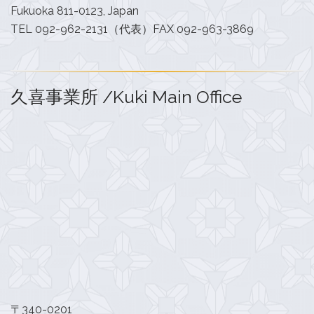
Fukuoka 811-0123, Japan
TEL 092-962-2131（代表）FAX 092-963-3869
久喜事業所 /Kuki Main Office
〒340-0201