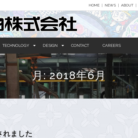
HOME
NEWS
ABOUT
TECHNOLOGY
DESIGN
CONTACT
CAREERS
月:
2018年6月
されました