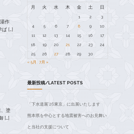
月
火
水
木
金
土
日
1
2
3
注湯作
4
5
6
7
8
9
10
[…]
11
12
13
14
15
16
17
18
19
20
21
22
23
24
25
26
27
28
29
30
« 5月
7月 »
最新投稿/LATEST POSTS
「下水道展’26東京」に出展いたします
業、塗
熊本県を中心とする地震被害へのお見舞い
[…]
と当社の支援について