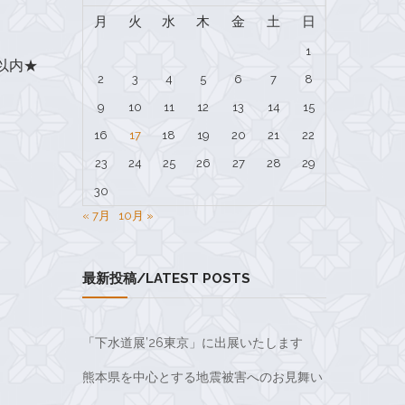
月
火
水
木
金
土
日
1
以内★
2
3
4
5
6
7
8
9
10
11
12
13
14
15
16
17
18
19
20
21
22
23
24
25
26
27
28
29
30
« 7月
10月 »
最新投稿/LATEST POSTS
「下水道展’26東京」に出展いたします
熊本県を中心とする地震被害へのお見舞い