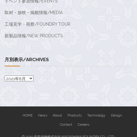
イベント参加情報/EVENTS
取材・放映・掲載情報/MEDIA
工場見学・視察/FOUNDRY TOUR
新製品情報/NEW PRODUCTS
月別表示/ARCHIVES
月
別
表
示/Archives
HOME
News
About
Products
Technology
Design
Contact
Careers
© 2020 長島鋳物株式会社 NAGASHIMA FOUNDRY CO., LTD.