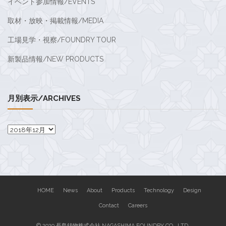
イベント参加情報/EVENTS
取材・放映・掲載情報/MEDIA
工場見学・視察/FOUNDRY TOUR
新製品情報/NEW PRODUCTS
月別表示/ARCHIVES
月
別
表
示/Archives
HOME
News
About
Products
Technology
Design
Contact
Careers
© 2020 長島鋳物株式会社 NAGASHIMA FOUNDRY CO., LTD.