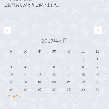
ご訪問ありがとうございました。
投
«
»
稿
2017年4月
ナ
月
火
水
木
金
土
日
ビ
1
2
ゲ
3
4
5
6
7
8
9
ー
10
11
12
13
14
15
16
シ
17
18
19
20
21
22
23
ョ
24
25
26
27
28
29
30
ン
« 1月
5月 »