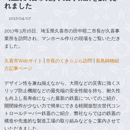
れました
2017/04/07
2017年3月16日、埼玉県久喜市の田中暄二市長が久喜事
業所を訪問され、マンホール作りの現場をご覧いただき
ました。
久喜市Webサイト
|
市長のくき☆ぶら訪問
|
長島鋳物紹
介記事ページ
デザイン性を兼ね揃えながら、大雨などの災害に強くス
リップ防止機能などの最先端の安全性能を持ち、耐久性
も向上し長寿命になった最新の鉄蓋についてのご紹介、
開閉操作が少ない力で簡単にできる軽開放型次世代コン
トロールテーパー鉄蓋のご紹介、弊社ならではの鉄蓋の
構造や先進的な製造工場の取り組みなどをご案内させて
いただきました。