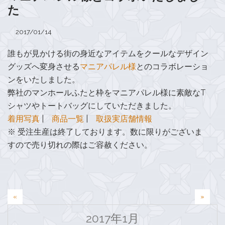
た
2017/01/14
誰もが見かける街の身近なアイテムをクールなデザイン
グッズへ変身させる
マニアパレル様
とのコラボレーショ
ンをいたしました。
弊社のマンホールふたと枠をマニアパレル様に素敵なT
シャツやトートバッグにしていただきました。
着用写真
|
商品一覧
|
取扱実店舗情報
※ 受注生産は終了しております。数に限りがございま
すので売り切れの際はご容赦ください。
投
«
»
稿
2017年1月