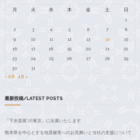
ナ
月
火
水
木
金
土
日
ビ
1
ゲ
2
3
4
5
6
7
8
ー
9
10
11
12
13
14
15
シ
16
17
18
19
20
21
22
ョ
23
24
25
26
27
28
29
ン
30
31
« 6月
4月 »
最新投稿/LATEST POSTS
「下水道展’26東京」に出展いたします
熊本県を中心とする地震被害へのお見舞いと当社の支援について