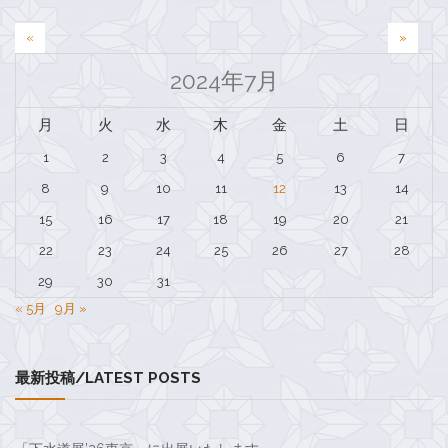
投
«
»
稿
2024年7月
ナ
月
火
水
木
金
土
日
ビ
1
2
3
4
5
6
7
ゲ
8
9
10
11
12
13
14
ー
15
16
17
18
19
20
21
シ
22
23
24
25
26
27
28
ョ
29
30
31
ン
« 5月
9月 »
最新投稿/LATEST POSTS