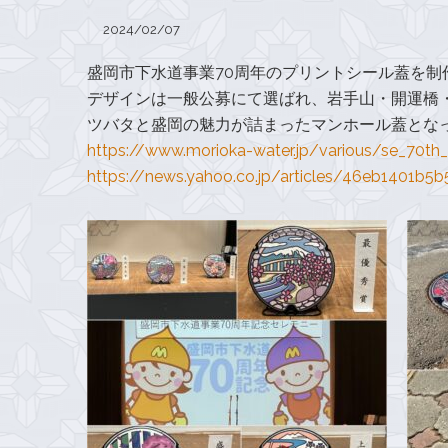
2024/02/07
盛岡市下水道事業70周年のプリントシール蓋を制
デザインは一般公募にて選ばれ、岩手山・開運橋
ツバタと盛岡の魅力が詰まったマンホール蓋とな
https://www.morioka-water.jp/various/se_70th_
https://news.yahoo.co.jp/articles/46eb1401b5