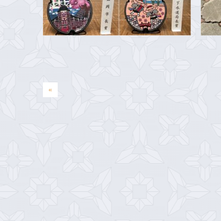
投
«
稿
ナ
ビ
ゲ
ー
シ
ョ
ン