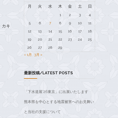
月
火
水
木
金
土
日
1
2
3
4
5
6
7
8
9
10
11
・カキ
12
13
14
15
16
17
18
19
20
21
22
23
24
25
26
27
28
29
« 1月
3月 »
最新投稿/LATEST POSTS
「下水道展’26東京」に出展いたします
熊本県を中心とする地震被害へのお見舞い
と当社の支援について