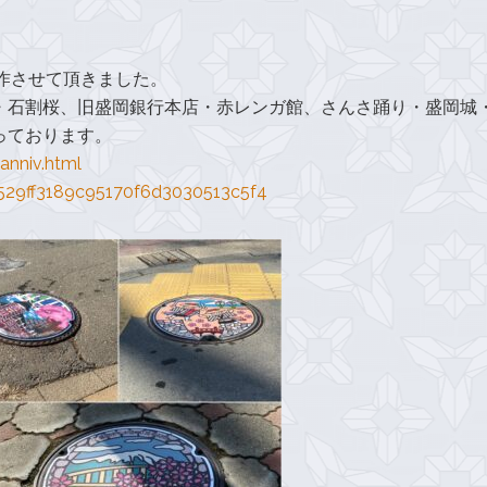
作させて頂きました。
・石割桜、旧盛岡銀行本店・赤レンガ館、さんさ踊り・盛岡城
っております。
anniv.html
b529ff3189c95170f6d3030513c5f4