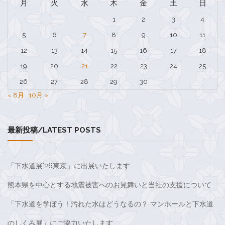
月
火
水
木
金
土
日
1
2
3
4
5
6
7
8
9
10
11
12
13
14
15
16
17
18
19
20
21
22
23
24
25
26
27
28
29
30
« 8月
10月 »
最新投稿/LATEST POSTS
「下水道展’26東京」に出展いたします
熊本県を中心とする地震被害へのお見舞いと当社の支援について
「下水道を学ぼう！汚れた水はどうなるの？ マンホールと下水道
のしくみ展」にご協力いたします