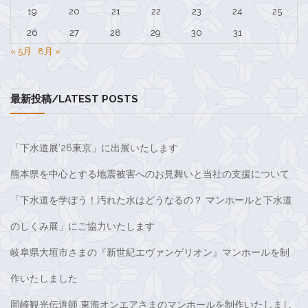
シ
19
20
21
22
23
24
25
ョ
26
27
28
29
30
31
ン
« 5月
8月 »
最新投稿/LATEST POSTS
「下水道展’26東京」に出展いたします
熊本県を中心とする地震被害へのお見舞いと当社の支援について
「下水道を学ぼう！汚れた水はどうなるの？ マンホールと下水道
のしくみ展」にご協力いたします
岐阜県大垣市さまの『新世紀エヴァンゲリオン』マンホールを制
作いたしました
岡崎観光伝道師 東海オンエアさまのマンホールを制作いたしまし