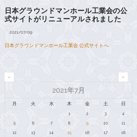
日本グラウンドマンホール工業会の公
式サイトがリニューアルされました
2021/07/09
日本グラウンドマンホール工業会 公式サイトへ
投
«
»
稿
2021年7月
ナ
月
火
水
木
金
土
日
ビ
1
2
3
4
ゲ
5
6
7
8
9
10
11
ー
12
13
14
15
16
17
18