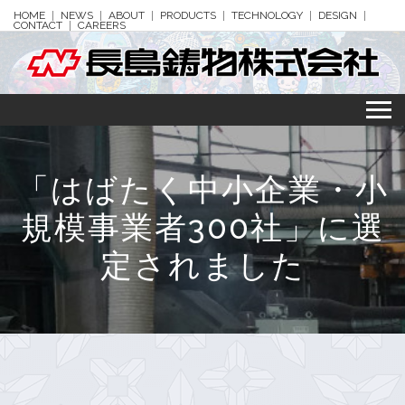
HOME
NEWS
ABOUT
PRODUCTS
TECHNOLOGY
DESIGN
CONTACT
CAREERS
「はばたく中小企業・小
規模事業者300社」に選
定されました