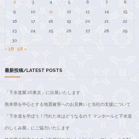
2
3
4
5
6
7
8
ー
9
10
11
12
13
14
15
シ
16
17
18
19
20
21
22
ョ
23
24
25
26
27
28
29
ン
30
« 3月
5月 »
最新投稿/LATEST POSTS
「下水道展’26東京」に出展いたします
熊本県を中心とする地震被害へのお見舞いと当社の支援について
「下水道を学ぼう！汚れた水はどうなるの？ マンホールと下水道
のしくみ展」にご協力いたします