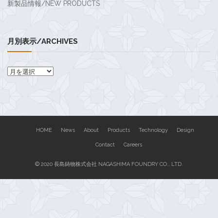
新製品情報/NEW PRODUCTS
月別表示/ARCHIVES
月
別
表
示/Archives
HOME
News
About
Products
Technology
Design
Contact
Careers
© 2020 長島鋳物株式会社 NAGASHIMA FOUNDRY CO., LTD.