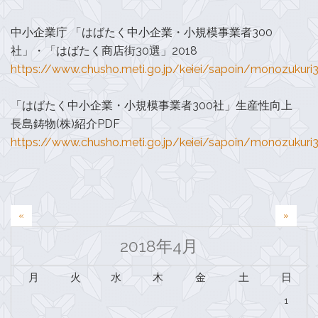
中小企業庁 「はばたく中小企業・小規模事業者300
社」・「はばたく商店街30選」2018
https://www.chusho.meti.go.jp/keiei/sapoin/monozukur
「はばたく中小企業・小規模事業者300社」生産性向上
長島鋳物(株)紹介PDF
https://www.chusho.meti.go.jp/keiei/sapoin/monozukur
投
«
»
稿
2018年4月
ナ
月
火
水
木
金
土
日
ビ
1
ゲ