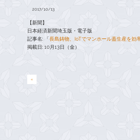
2017/10/13
【新聞】
日本経済新聞埼玉版・電子版
記事名: 「
長島鋳物、IoTでマンホール蓋生産を効
掲載日: 10月13日（金）
投
«
稿
ナ
ビ
ゲ
ー