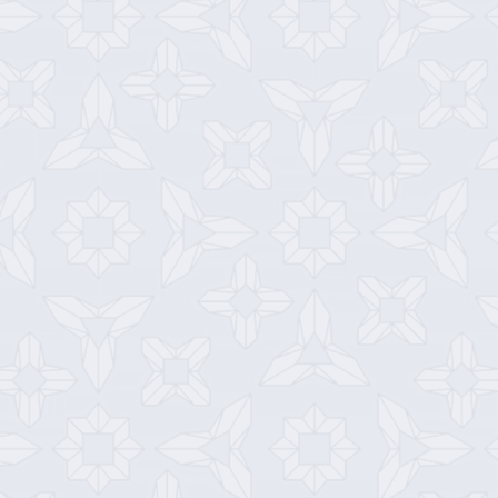
シ
ョ
ン